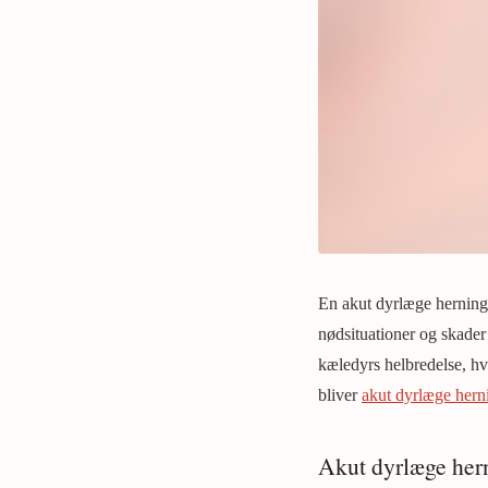
En akut dyrlæge herning 
nødsituationer og skader
kæledyrs helbredelse, hvi
bliver
akut dyrlæge hern
Akut dyrlæge her