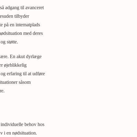
så adgang til avanceret
esuden tilbyder
e på en internatplads
 nødsituation med deres
og støtte.
være. En akut dyrlæge
r øjeblikkelig
g erfaring til at udføre
ituationer såsom
re.
e individuelle behov hos
iv i en nødsituation.