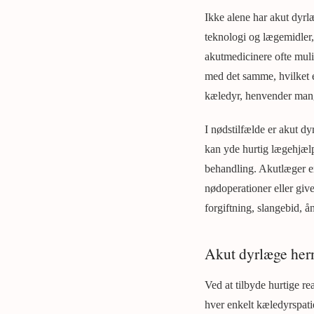
Ikke alene har akut dyrl
teknologi og lægemidler,
akutmedicinere ofte muli
med det samme, hvilket e
kæledyr, henvender mange
I nødstilfælde er akut 
kan yde hurtig lægehjælp
behandling. Akutlæger er 
nødoperationer eller giv
forgiftning, slangebid,
Akut dyrlæge hern
Ved at tilbyde hurtige r
hver enkelt kæledyrspatie