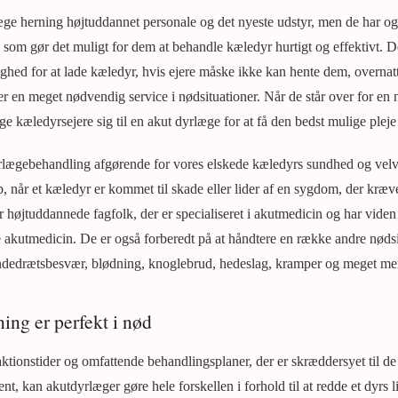
æge herning højtuddannet personale og det nyeste udstyr, men de har og
 som gør det muligt for dem at behandle kæledyr hurtigt og effektivt. D
ghed for at lade kæledyr, hvis ejere måske ikke kan hente dem, overnatt
r en meget nødvendig service i nødsituationer. Når de står over for en
 kæledyrsejere sig til en akut dyrlæge for at få den bedst mulige pleje 
dyrlægebehandling afgørende for vores elskede kæledyrs sundhed og vel
, når et kæledyr er kommet til skade eller lider af en sygdom, der kræve
højtuddannede fagfolk, der er specialiseret i akutmedicin og har viden o
e akutmedicin. De er også forberedt på at håndtere en række andre nøds
 åndedrætsbesvær, blødning, knoglebrud, hedeslag, kramper og meget me
ing er perfekt i nød
eaktionstider og omfattende behandlingsplaner, der er skræddersyet til d
nt, kan akutdyrlæger gøre hele forskellen i forhold til at redde et dyrs l