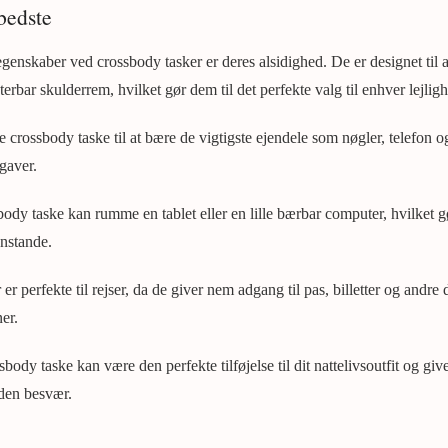
bedste
egenskaber ved crossbody tasker er deres alsidighed. De er designet til a
rbar skulderrem, hvilket gør dem til det perfekte valg til enhver lejlig
crossbody taske til at bære de vigtigste ejendele som nøgler, telefon 
gaver.
ody taske kan rumme en tablet eller en lille bærbar computer, hvilket gø
enstande.
er perfekte til rejser, da de giver nem adgang til pas, billetter og and
er.
sbody taske kan være den perfekte tilføjelse til dit nattelivsoutfit og giv
den besvær.