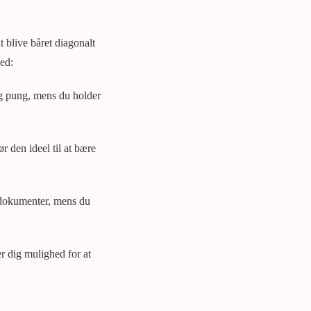
t blive båret diagonalt
hed:
og pung, mens du holder
r den ideel til at bære
re dokumenter, mens du
er dig mulighed for at