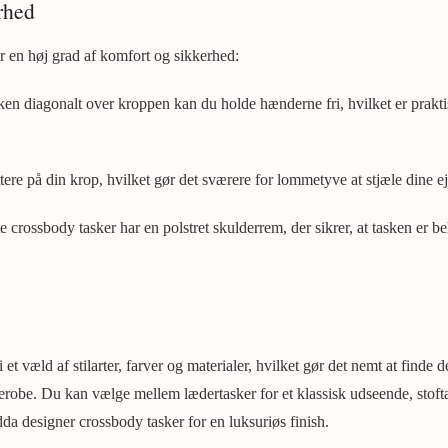
rhed
r en høj grad af komfort og sikkerhed:
ken diagonalt over kroppen kan du holde hænderne fri, hvilket er praktis
tere på din krop, hvilket gør det sværere for lommetyve at stjæle dine e
 crossbody tasker har en polstret skulderrem, der sikrer, at tasken er be
et væld af stilarter, farver og materialer, hvilket gør det nemt at finde de
robe. Du kan vælge mellem lædertasker for et klassisk udseende, stoft
ndda designer crossbody tasker for en luksuriøs finish.