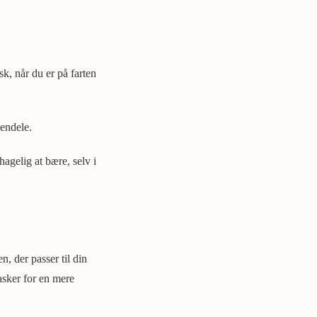
k, når du er på farten
jendele.
hagelig at bære, selv i
n, der passer til din
asker for en mere