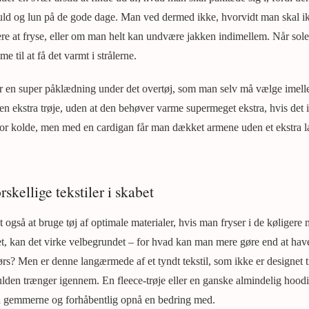
uld og lun på de gode dage. Man ved dermed ikke, hvorvidt man skal ik
kere at fryse, eller om man helt kan undvære jakken indimellem. Når sole
til at få det varmt i strålerne.
r en super påklædning under det overtøj, som man selv må vælge imellem
n ekstra trøje, uden at den behøver varme supermeget ekstra, hvis det i
s for kolde, men med en cardigan får man dækket armene uden et ekstra la
rskellige tekstiler i skabet
t også at bruge tøj af optimale materialer, hvis man fryser i de køliger
t, kan det virke velbegrundet – for hvad kan man mere gøre end at hav
rs? Men er denne langærmede af et tyndt tekstil, som ikke er designet t
ulden trænger igennem. En fleece-trøje eller en ganske almindelig hoodie
a gemmerne og forhåbentlig opnå en bedring med.