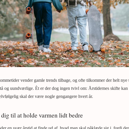
Sommetider vender gamle trends tilbage, og ofte tilkommer der helt nye
å og uundværlige. Èt er der dog ingen tvivl om: Årstidernes skifte kan i
elvfølgelig skal der være nogle gengangere hvert år.
 dig til at holde varmen lidt bedre
der en svær årstid at finde ud af, hvad man skal påklæde sig i, fordi 