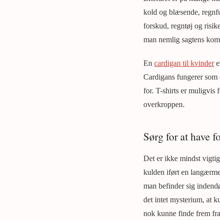
kold og blæsende, regnf
forskud, regntøj og risi
man nemlig sagtens komme 
En
cardigan til kvinder
e
Cardigans fungerer som e
for. T-shirts er muligvi
overkroppen.
Sørg for at have fo
Det er ikke mindst vigtig
kulden iført en langærme
man befinder sig indendø
det intet mysterium, at k
nok kunne finde frem fr