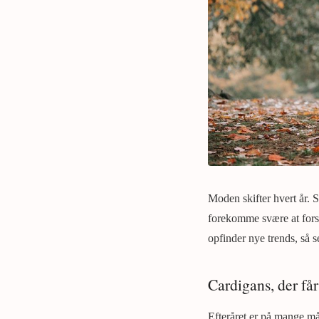
Moden skifter hvert år. 
forekomme svære at forst
opfinder nye trends, så s
Cardigans, der får
Efteråret er på mange må