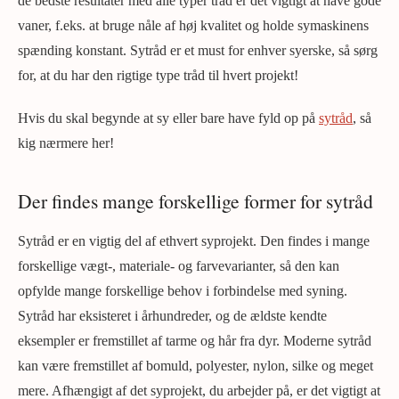
de bedste resultater med alle typer tråd er det vigtigt at have gode
vaner, f.eks. at bruge nåle af høj kvalitet og holde symaskinens
spænding konstant. Sytråd er et must for enhver syerske, så sørg
for, at du har den rigtige type tråd til hvert projekt!
Hvis du skal begynde at sy eller bare have fyld op på
sytråd
, så
kig nærmere her!
Der findes mange forskellige former for sytråd
Sytråd er en vigtig del af ethvert syprojekt. Den findes i mange
forskellige vægt-, materiale- og farvevarianter, så den kan
opfylde mange forskellige behov i forbindelse med syning.
Sytråd har eksisteret i århundreder, og de ældste kendte
eksempler er fremstillet af tarme og hår fra dyr. Moderne sytråd
kan være fremstillet af bomuld, polyester, nylon, silke og meget
mere. Afhængigt af det syprojekt, du arbejder på, er det vigtigt at