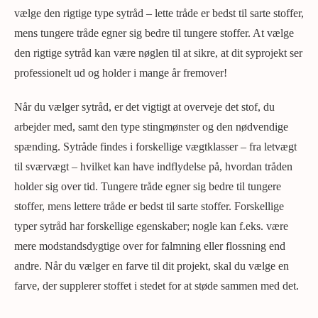
vælge den rigtige type sytråd – lette tråde er bedst til sarte stoffer,
mens tungere tråde egner sig bedre til tungere stoffer. At vælge
den rigtige sytråd kan være nøglen til at sikre, at dit syprojekt ser
professionelt ud og holder i mange år fremover!
Når du vælger sytråd, er det vigtigt at overveje det stof, du
arbejder med, samt den type stingmønster og den nødvendige
spænding. Sytråde findes i forskellige vægtklasser – fra letvægt
til sværvægt – hvilket kan have indflydelse på, hvordan tråden
holder sig over tid. Tungere tråde egner sig bedre til tungere
stoffer, mens lettere tråde er bedst til sarte stoffer. Forskellige
typer sytråd har forskellige egenskaber; nogle kan f.eks. være
mere modstandsdygtige over for falmning eller flossning end
andre. Når du vælger en farve til dit projekt, skal du vælge en
farve, der supplerer stoffet i stedet for at støde sammen med det.