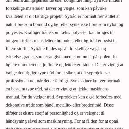
om beklædningsgenstande eller boligindretning. Sytråde findes i
forskellige materialer, farver og vægte, som kan påvirke
kvaliteten af dit færdige projekt. Sytråd er normalt fremstillet af
naturfibre som bomuld og hør eller syntetiske fibre som nylon og
polyester. Kraftiger tråde som f.eks. polyester kan bruges til
tungere stoffer, mens lettere bomulds- eller hørtråd er bedst til
finere stoffer. Sytråde findes også i forskellige vægt- og
tykkelsesgrader, som er angivet med et nummer på spolen. Jo
højere nummeret er, jo finere og lettere er tråden. Det er vigtigt at
vælge den rigtige type tråd for at sikre, at dit syprojekt ser
professionelt ud, når det er færdigt. Symaskiner kræver normalt
en bestemt type tråd, så det er vigtigt at tjekke maskinens
manual, før du vælger tråd. Syprojekter kan også forbedres med
dekorative tråde som bånd, metallic- eller broderitråd. Disse
tilføjer et ekstra strejf af personlighed og er velegnet til
håndsyning såvel som maskinsyning. For at få den for at opnå