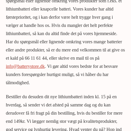
spørgsmål eller lignende omkring vores produkter som f.eks. et
lithiumbatteri eller knapcelle batteri. Vores kunder har altid
førsteprioritet, og i kan derfor være helt trygge hver gang i
vælger at handle hos os. Hvis du mangler det helt perfekte
lithiumbatteri, så kan du altid finde det på vores hjemmeside.
Har du spørgsmål eller lignende omkring vores mange batterier
eller andre produkter, så er du mere end velkommen til at give os
et kald på 66 11 61 44, eller skrive en mail til os på
info@batterystore.dk
. Vi gør altid vores bedste for at besvare
kunders forespørgsler hurtigst muligt, så vi håber du har
tålmodighed.
Bestiller du desuden dit nye lithiumbatteri inden kl. 15 på en
hverdag, så sender vi det afsted på samme dag og du kan
derudover få fri fragt på din bestilling, hvis du bestiller for mere
end 149kr. Vi lægger nemlig stor vægt på kvalitetsprodukter,
god service og lynhurtig levering. Hvad venter du på? Hop ind