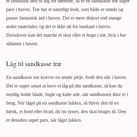
et fantastisk sted til leg for børnene, så er en sandkasse træ super
pæn i haven. Træ har et naturligt look, som både er smukt og
passer fantastisk ind i haven. Det er mere diskret end mange
andre materialer, og det er ikke alt for markant i haven.
Derudover kan det matche et skur eller et hegn i træ, hvis i har
sådanne i haven.
Låg til sandkasse træ
En sandkasse træ kræver en smule pleje, fordi den står i haven.
Det er super smart at have et låg på din sandkasse, så kan du
nemlig holde blade, fugle og katte ude, når sandkassen ikke er i
brug. Når låget på en sandkasse lukkes, så bliver den til en
bænk, et bord eller hvad, du nu synes, den skal bruges til. Den
er desuden super pæn, når låget lukkes.