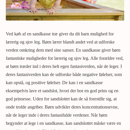
Ved køb af en sandkasse træ giver du dit barn mulighed for
lærerig og sjov leg. Børn lærer blandt andet ved at udforske
verden omkring dem med sine sanser. En sandkasse giver børn
fantastiske muligheder for lærerig og sjov leg. Alle forældre ved,
at børn træder ind i deres helt egen fantasiverden, når de leger. I
deres fantasiverden kan de udforske både negative følelser, som
kan opstå, og positive følelser. De kan i en sandkasse
eksempelvis lave et sandslot, hvori der bor en god prins og en
god prinsesse. Uden for sandslottet kan de så forestille sig, at
onde trolde angriber. Børn udvikler deres koncentrationsevne,
når de leger inde i deres fantasifulde verdener. Når børn
begynder at lege i en sandkasse, kan sandslottet måske være en