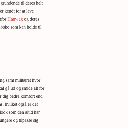
f grundende til deres helt
er kendt for at lave
enfor
Hanwag
og deres
er/sko som kan holde til
ing samt militæret hvor
kal gå ud og smide alt for
er dig bedre komfort end
, hvilket også er det
look som den altid har
ungere og tilpasse sig