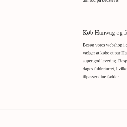
din fod på bedstevis.
Køb Hanwag og få
Besøg vores webshop i da
vælger at købe et par Ha
super god levering. Besø
dages fuldreturret, hvilk
tilpasser dine fødder.