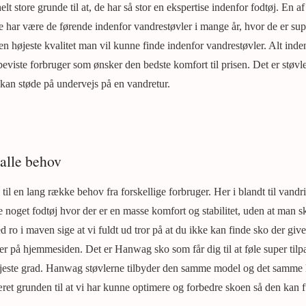
elt store grunde til at, de har så stor en ekspertise indenfor fodtøj. En a
 de har være de førende indenfor vandrestøvler i mange år, hvor de er sup
en højeste kvalitet man vil kunne finde indenfor vandrestøvler. Alt ind
tsbeviste forbruger som ønsker den bedste komfort til prisen. Det er støvl
kan støde på undervejs på en vandretur.
 alle behov
il en lang række behov fra forskellige forbruger. Her i blandt til vandr
e noget fodtøj hvor der er en masse komfort og stabilitet, uden at man s
ro i maven sige at vi fuldt ud tror på at du ikke kan finde sko der giv
r på hjemmesiden. Det er Hanwag sko som får dig til at føle super tilpas
højeste grad. Hanwag støvlerne tilbyder den samme model og det samme 
æret grunden til at vi har kunne optimere og forbedre skoen så den kan f