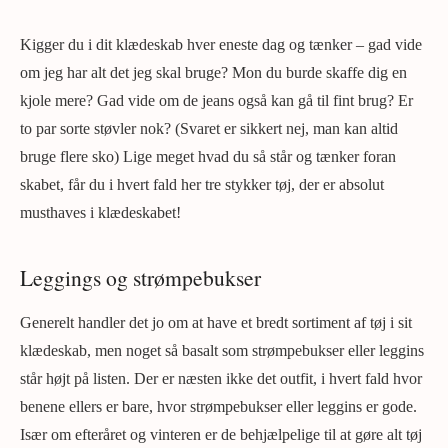
Kigger du i dit klædeskab hver eneste dag og tænker – gad vide
om jeg har alt det jeg skal bruge? Mon du burde skaffe dig en
kjole mere? Gad vide om de jeans også kan gå til fint brug? Er
to par sorte støvler nok? (Svaret er sikkert nej, man kan altid
bruge flere sko) Lige meget hvad du så står og tænker foran
skabet, får du i hvert fald her tre stykker tøj, der er absolut
musthaves i klædeskabet!
Leggings og strømpebukser
Generelt handler det jo om at have et bredt sortiment af tøj i sit
klædeskab, men noget så basalt som strømpebukser eller leggins
står højt på listen. Der er næsten ikke det outfit, i hvert fald hvor
benene ellers er bare, hvor strømpebukser eller leggins er gode.
Især om efteråret og vinteren er de behjælpelige til at gøre alt tøj