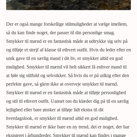
Der er også mange forskellige stilmuligheder at vælge imellem,
så du kan finde noget, der passer til din personlige smag.
Smykker til mænd er en fantastisk måde at udtrykke sig selv på
og tilføje et strejf af klasse til ethvert outfit. Hvis du leder efter en
unik gave til en særlig mand i dit liv, er smykker altid en god
mulighed. Smykker til mænd vil helt sikkert få enhver mand til
at føle sig stilfuld og selvsikker. Så hvis du er på udkig efter den
perfekte gave, så glem ikke at overveje smykker til mænd.
Smykker til mænd er en fantastisk måde at tilføje personlighed
og stil til ethvert outfit. Uanset om du klæder dig på til en særlig
lejlighed eller bare ønsker at tilføje lidt ekstra til dit
hverdagslook, er smykker til mænd altid en god mulighed.
Smykker til mænd er ikke bare en ny trend, det er noget, der har
eksisteret i århundreder. Smykker til mænd kan findes i mange