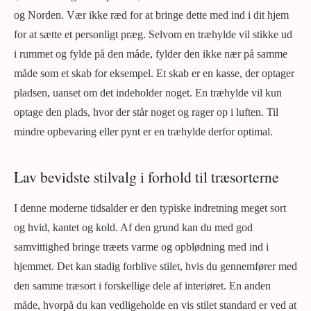
og Norden. Vær ikke ræd for at bringe dette med ind i dit hjem
for at sætte et personligt præg. Selvom en træhylde vil stikke ud
i rummet og fylde på den måde, fylder den ikke nær på samme
måde som et skab for eksempel. Et skab er en kasse, der optager
pladsen, uanset om det indeholder noget. En træhylde vil kun
optage den plads, hvor der står noget og rager op i luften. Til
mindre opbevaring eller pynt er en træhylde derfor optimal.
Lav bevidste stilvalg i forhold til træsorterne
I denne moderne tidsalder er den typiske indretning meget sort
og hvid, kantet og kold. Af den grund kan du med god
samvittighed bringe træets varme og opblødning med ind i
hjemmet. Det kan stadig forblive stilet, hvis du gennemfører med
den samme træsort i forskellige dele af interiøret. En anden
måde, hvorpå du kan vedligeholde en vis stilet standard er ved at