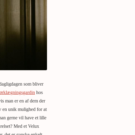
f dagligdagen som bliver
ørklægningsgardin
hos
hvis man er en af dem der
v en unik mulighed for at
an gerne vil have et lille
ærelset? Med et Velux
, det er ganske enkelt