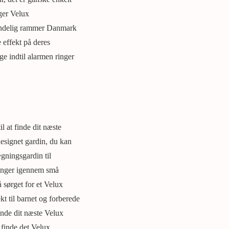
ger Velux
 endelig rammer Danmark
 effekt på deres
e indtil alarmen ringer
l at finde dit næste
esignet gardin, du kan
gningsgardin til
pringer igennem små
 sørget for et Velux
t til barnet og forberede
inde dit næste Velux
 finde det Velux