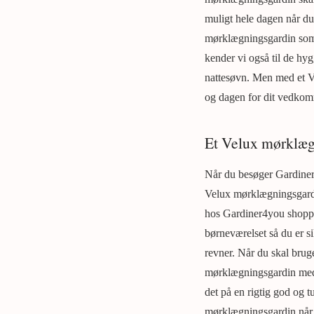
muligt hele dagen når d
mørklægningsgardin som 
kender vi også til de hy
nattesøvn. Men med et Ve
og dagen for dit vedkom
Et Velux mørklægni
Når du besøger Gardiner4y
Velux mørklægningsgardin
hos Gardiner4you shoppe 
børneværelset så du er si
revner. Når du skal brug
mørklægningsgardin med p
det på en rigtig god og t
mørklægningsgardin når d