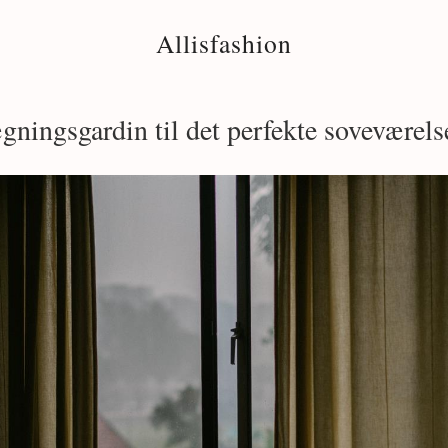
Allisfashion
ningsgardin til det perfekte soveværels