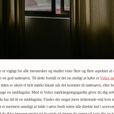
er vigtigt for alle mennesker og studier viser flere og flere aspekter a
år en god nattesøvn. Til dette formål er det nu muligt at købe et
Velux m
iden er sikret et helt mørkt lokale når det kommer til nattesøvn, eller 
 at tage en middagslur. Med et Velux mørklægningsgardin giver du dig sel
 du har tid til en middagslur. Findes der noget mere irriterende end hvis m
 er nærmest umuligt at falde i søvn fordi solen står direkte ind i sovev
du ikke længere tænke på hvornår på dagen du gerne vil tage dig en lur