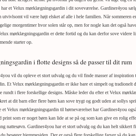
u har et Velux mørklægningsgardin i dit soveværelse. Gardiner4you sæl
utvivlsomt vil være højt elsket af alle i hele familien. Når sommeren
ggelige morgentimer hvor solen står op, men for nogle kan det også have
lux mørklægningsgardin er dette fortid og du kan derfor sove videre lig
mende starter op.
ngsgardin i flotte designs så de passer til dit rum
ou vil du opleve et stort udvalg og du vil finde masser af inspiration ti
. Et Velux mørklægningsgardin er ikke bare et simpelt og tradionelt d
rundt i flere forskellige designs. Måske leder du efter et Velux mørklæ
kret at dit barn eller flere børn kan sove trygt og godt uden at sollys s
e et Velux mørklægningsgardin til børneværelset har Gardiner4you også
rint som er noget børn kan lide at se på og som kan give en rolig effek
ung nattesøvn. Gardiner4you har et stort udvalg og du kan helt sikkert f
u besøger hjemmesiden. Der er også flere forskellige farver så du kan