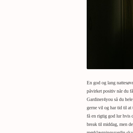
En god og lang nattesøvn 
påvirket positiv når du f
Gardiner4you så du hele t
gerne vil og har tid til
få en rigtig god lur hvis
break til middag, men det
mørklægningsgardin skal 